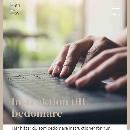
Meny
Instruktion till
bedömare
Här hittar du som bedömare instruktioner för hur